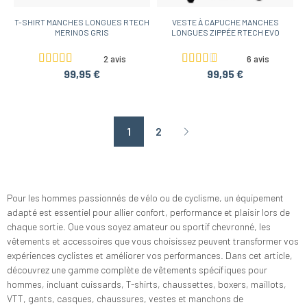
T-SHIRT MANCHES LONGUES RTECH
VESTE À CAPUCHE MANCHES
MERINOS GRIS
LONGUES ZIPPÉE RTECH EVO
2 avis
6 avis
99,95 €
99,95 €
1
2
Page suivante
Pour les hommes passionnés de vélo ou de cyclisme, un équipement
adapté est essentiel pour allier confort, performance et plaisir lors de
chaque sortie. Que vous soyez amateur ou sportif chevronné, les
vêtements et accessoires que vous choisissez peuvent transformer vos
expériences cyclistes et améliorer vos performances. Dans cet article,
découvrez une gamme complète de vêtements spécifiques pour
hommes, incluant cuissards, T-shirts, chaussettes, boxers, maillots,
VTT, gants, casques, chaussures, vestes et manchons de