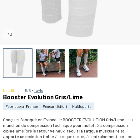
1
/
3
-
5/5
1 avis
Booster Evolution Gris/Lime
Fabriqué en France
Pendant l'effort
Multisports
Conçu
et
fabriqué en France
, le
BOOSTER EVOLUTION Gris/Lime
est un
manchon de compression technique pour mollet
. Sa
compression
ciblée
améliore le
retour veineux
,
réduit la fatigue musculaire
et
apporte un maintien fiable
à chaque sortie, à l’
entraînement
comme