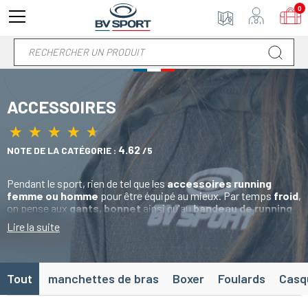
0
ACCESSOIRES
★
★
★
★
★
★
★
★
★
★
4.62
NOTE DE LA CATÉGORIE :
/5
Pendant le sport, rien de tel que les
accessoires running
femme ou homme
pour être équipé au mieux. Par temps
froid
,
on pense aux
gants, bonnet
ainsi qu'au
bandeau de running
pour se
protéger du froid
. En
été
, on opte pour la
casquette
,
Lire la suite
visière
,
headband
pour se protéger du
soleil
. Côté
sécurité
et
si vous êtes amené à
courir de nuit
, sous la
pluie
ou dans le
brouillard
, les
brassards smartphones réfléchissants
sont
idéals pour pouvoir
appeler
quelqu'un en cas de
problème
.
Tout
manchettes de bras
Boxer
Foulards
Casq