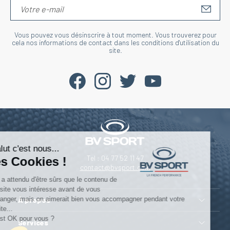
S'IN
Vous pouvez vous désinscrire à tout moment. Vous trouverez pour
cela nos informations de contact dans les conditions d'utilisation du
site.
Salut c'est nous...
Tel : 04 77 52 11 47
les Cookies !
contact@bvsport.com
On a attendu d'être sûrs que le contenu de
ce site vous intéresse avant de vous
déranger, mais on aimerait bien vous accompagner pendant votre
À propos
visite...
C'est OK pour vous ?
Services