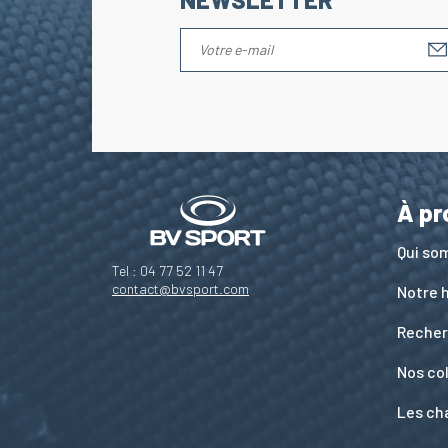
À pr
Qui s
Tel : 04 77 52 11 47
contact@bvsport.com
Notre h
Recher
Nos co
Les ch