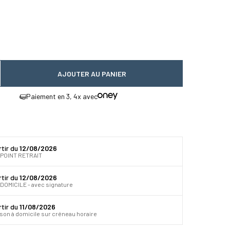
AJOUTER AU PANIER
 quantité
gmenter la quantité
Paiement en 3, 4x avec
rtir du
12/08/2026
 POINT RETRAIT
rtir du
12/08/2026
DOMICILE - avec signature
rtir du
11/08/2026
ison à domicile sur créneau horaire