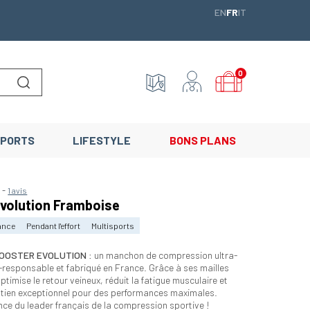
ENGLISH
FRANÇAIS
ITALIANO
EN
FR
IT
0
Lancer la recherche
PORTS
LIFESTYLE
BONS PLANS
-
5
1 avis
volution Framboise
ance
Pendant l'effort
Multisports
OOSTER EVOLUTION
: un manchon de compression ultra-
-responsable et fabriqué en France. Grâce à ses mailles
optimise le retour veineux, réduit la fatigue musculaire et
tien exceptionnel pour des performances maximales.
ence du leader français de la compression sportive !