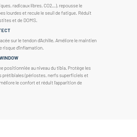
iques, radicaux libres, CO2...), repousse le
 lourdes et recule le seuil de fatigue. Réduit
ostites et de DOMS.
TECT
lacée sur le tendon d'Achille. Améliore le maintien
e risque d'inflamation.
 WINDOW
ée positionniée au niveau du tibia. Protège les
 prétibiales (périostes, nerfs superficiels et
éliore le confort et réduit l'apparition de
L
us le mollet. Limite le risque de tendinites et de
 sollicitation musculaire lors des appuis au sol,
emins irréguliers ou les dénivelés.
EFFECT