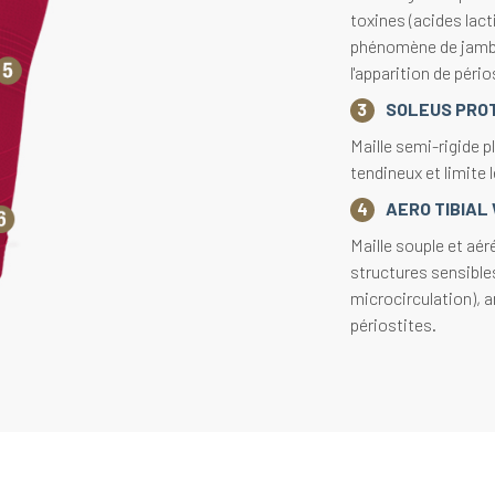
toxines (acides lact
phénomène de jambes
l'apparition de péri
SOLEUS PRO
Maille semi-rigide p
tendineux et limite l
AERO TIBIAL
Maille souple et aér
structures sensibles
microcirculation), am
périostites.
TAP CONTRO
Maille de soutien so
lésions, améliore la
notamment sur le ch
SHOCKWAVE 