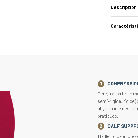
Description
Caractérist
COMPRESSIO
Conçu à partir de mai
semi-rigide, rigide)
physiologie des spo
pratiques.
CALF SUPPP
Maille rigide et pres