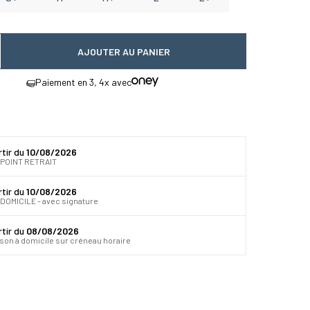
AJOUTER AU PANIER
 quantité
gmenter la quantité
Paiement en 3, 4x avec
rtir du
10/08/2026
 POINT RETRAIT
rtir du
10/08/2026
DOMICILE - avec signature
rtir du
08/08/2026
ison à domicile sur créneau horaire