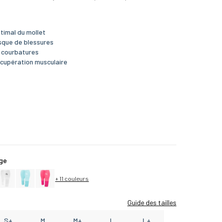
timal du mollet
isque de blessures
s courbatures
écupération musculaire
ge
+ 11 couleurs
Guide des tailles
S+
M
M+
L
L+