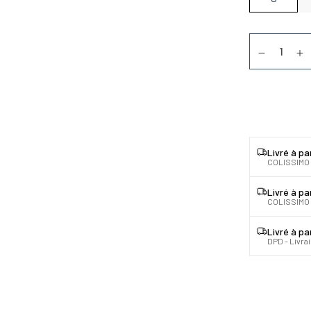
Quantité
Diminuer la
Au
Livré à pa
COLISSIMO
Livré à pa
COLISSIMO 
Livré à pa
DPD - Livra