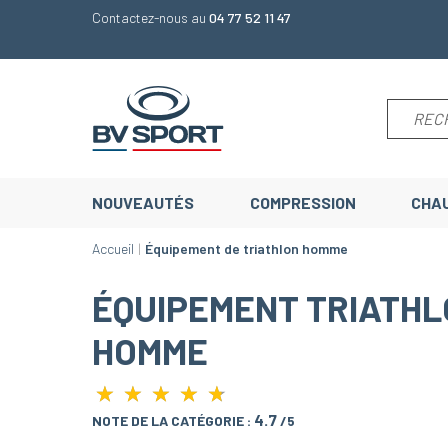
Contactez-nous au
04 77 52 11 47
NOUVEAUTÉS
COMPRESSION
CHA
Accueil
Équipement de triathlon homme
ÉQUIPEMENT TRIATH
HOMME
★
★
★
★
★
★
★
★
★
★
4.7
NOTE DE LA CATÉGORIE :
/5