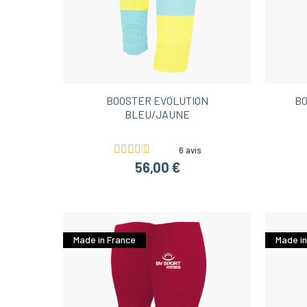
Idées cadeaux noël moins 30€
Shorts 
Shorts running et cour
BOOSTER EVOLUTION
BO
BLEU/JAUNE
6 avis
56,00 €
Made in France
Made in