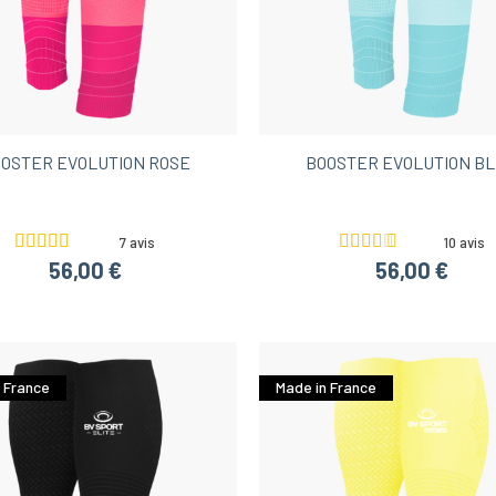
running et course à pied homme
Idées cadeaux noël mo
se à pied femme
Shorts de trail pour femme
Shorts d
OSTER EVOLUTION ROSE
BOOSTER EVOLUTION B
7 avis
10 avis
56,00 €
56,00 €
 France
Made in France