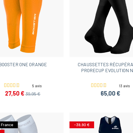
BOOSTER ONE ORANGE
CHAUSSETTES RÉCUPÉRA
PRORECUP EVOLUTION N
5 avis
13 avis
27,50 €
65,00 €
39,95 €
 France
-39,90 €