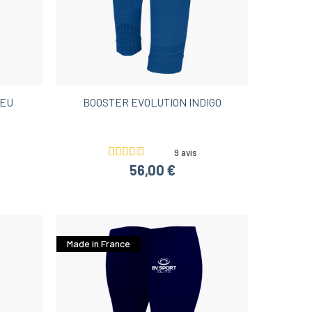
ins 60€
Idées cadeaux noël moins 100€
e randonnée pour femme
LEU
BOOSTER EVOLUTION INDIGO
9 avis
56,00 €
Made in France