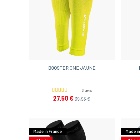
BOOSTER ONE JAUNE
3 avis
27,50 €
39,95 €
Made in France
Made in
-9,55 €
-9,55 €