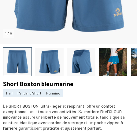
1
/
5
Short Boston bleu marine
Trail
Pendant l'effort
Running
Le
SHORT BOSTON
,
ultra-léger
et
respirant
, offre un
confort
exceptionnel
pour
toutes vos activités
. Sa
matière Feel'CLOUD
innovante
assure une
liberté de mouvement totale
, tandis que sa
ceinture élastique avec cordon de serrage
et sa
poche zippée à
l’arrière
garantissent
praticité
et
ajustement parfait
.