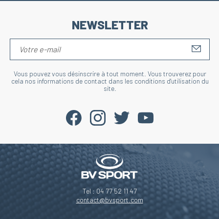
NEWSLETTER
S'IN
Vous pouvez vous désinscrire à tout moment. Vous trouverez pour
cela nos informations de contact dans les conditions d'utilisation du
site.
Tel : 04 77 52 11 47
c'est nous...
contact@bvsport.com
 Cookies !