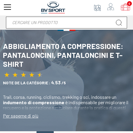
0
ABBIGLIAMENTO A COMPRESSIONE:
PANTALONCINI, PANTALONCINI E T-
SHIRT
★
★
★
★
★
★
★
★
★
★
4.53
NOTE DE LA CATÉGORIE :
/5
Trail, corsa, running, ciclismo, trekking o sci, indossare un
indumento di compressione
è indispensabile per migliorare il
recupero e la protezione muscolare durante la pratica di questi
sport. Scopri la nostra gamma di abbigliamento a compressione
Per saperne di più
per uomo e donna al miglior prezzo con consegna rapida.
Pantaloncini, leggings,
pantaloncini
o anche t-shirt.