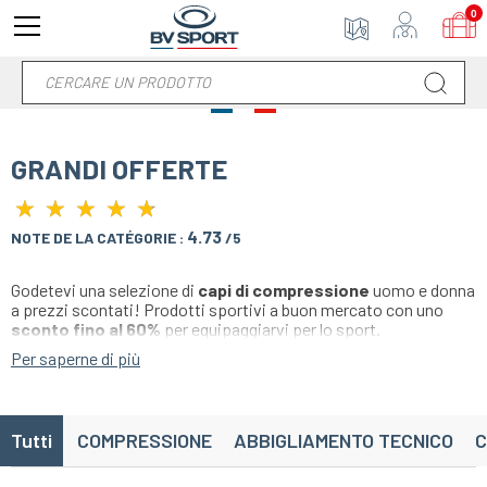
0
GRANDI OFFERTE
★
★
★
★
★
★
★
★
★
★
4.73
NOTE DE LA CATÉGORIE :
/5
Godetevi una selezione di
capi di compressione
uomo e donna
a prezzi scontati! Prodotti sportivi a buon mercato con uno
sconto fino al 60%
per equipaggiarvi per lo sport.
Maniche a compressione, pantaloncini sportivi, t-shirt a
Per saperne di più
compressione, reggiseni, leggings anticellulite, calze, calzini,
accessori... Trovate un'ampia gamma di colori e prodotti a
compressione appositamente studiati per la corsa, il trail, il
calcio, il basket, la pallamano, la pallavolo, il ciclismo,
Tutti
COMPRESSIONE
ABBIGLIAMENTO TECNICO
C
l'escursionismo, il fitness, il crossfit, il triathlon e tutti gli sport
individuali e di squadra.