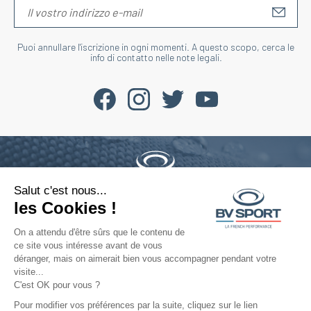
S'IN
Puoi annullare l'iscrizione in ogni momenti. A questo scopo, cerca le
info di contatto nelle note legali.
Salut c'est nous...
Telefono : +33 4 77 52 11 47
les Cookies !
contact@bvsport.com
On a attendu d'être sûrs que le contenu de
ce site vous intéresse avant de vous
déranger, mais on aimerait bien vous accompagner pendant votre
Riguardo a noi
visite...
C'est OK pour vous ?
Servizi
Pour modifier vos préférences par la suite, cliquez sur le lien