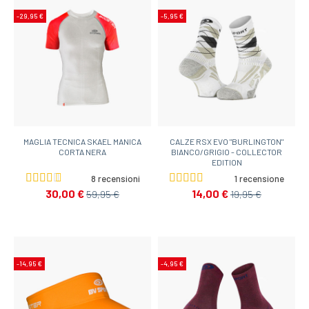
-29,95 €
-5,95 €
MAGLIA TECNICA SKAEL MANICA
CALZE RSX EVO "BURLINGTON"
CORTA NERA
BIANCO/GRIGIO - COLLECTOR
EDITION
8 recensioni
1 recensione
30,00 €
14,00 €
59,95 €
19,95 €
-14,95 €
-4,95 €