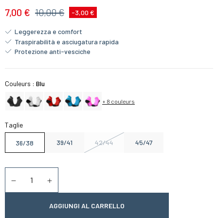
7,00 €
10,00 €
-3,00 €
Leggerezza e comfort
Traspirabilità e asciugatura rapida
Protezione anti-vesciche
Couleurs :
Blu
+ 8 couleurs
Taglie
39/41
42/44
45/47
36/38
Quantità
Diminuer la quantité
Augmenter la quantité
AGGIUNGI AL CARRELLO