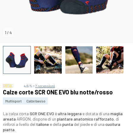
1
/
4
-
4.6/5
7 recensioni
Calze corte SCR ONE EVO blu notte/rosso
Multisport
Calze basso
La calza corta
SCR ONE EVO
è
ultra leggera
e dotata di una
maglia
areata
AIRGON, dispone di un
plantare anatomico rafforzato
, di
rinforzi a livello del
tallone
e della
punta
del piede e di una
cucitura
piatta
.