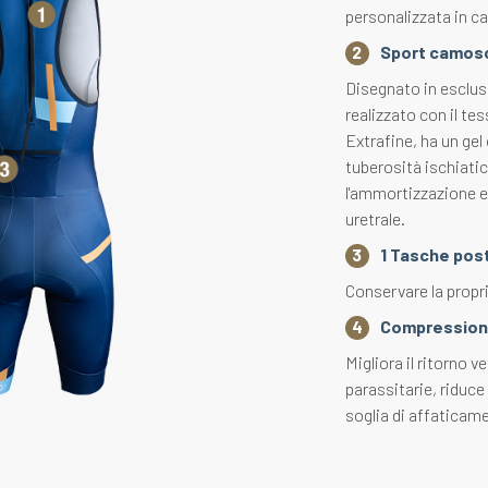
personalizzata in ca
Sport camosc
Disegnato in esclus
realizzato con il t
Extrafine, ha un gel
tuberosità ischiatic
l'ammortizzazione e
uretrale.
1 Tasche post
Conservare la propr
Compressione
Migliora il ritorno ve
parassitarie, riduce
soglia di affaticam