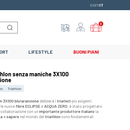
ENGLISH
FRANÇAIS
ITALIANO
EN
FR
IT
0
Lancer la recherche
ORT
LIFESTYLE
BUONI PIANI
thlon senza maniche 3X100
ione
zo
Triathlon
on 3X100 blu/arancione
delizierà i
triatleti
più esigenti.
 le nuove
fibre ECLIPSE
e
ACQUA ZERO
, è stato progettato
n collaborazione con un
importante produttore italiano
la
za
e
sapere
nel mondo del
triathlon
sono fondamentali.