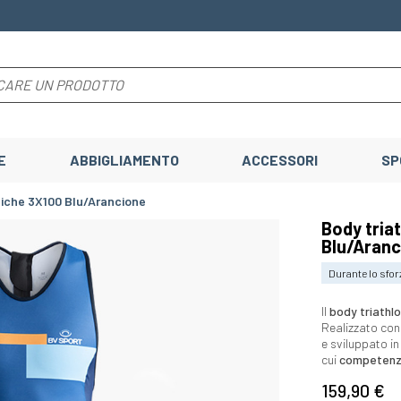
E
ABBIGLIAMENTO
ACCESSORI
SP
niche 3X100 Blu/Arancione
Body tria
Blu/Aranc
Durante lo sfor
Il
body triathl
Realizzato con
e sviluppato i
cui
competen
159,90 €