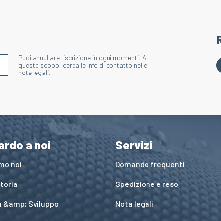
Puoi annullare l'iscrizione in ogni momenti. A
S'INSCRIRE À LA NEWSLETTER
questo scopo, cerca le info di contatto nelle
note legali.
ardo a noi
Servizi
amo noi
Domande frequenti
toria
Spedizione e reso
a &amp; Sviluppo
Nota legali