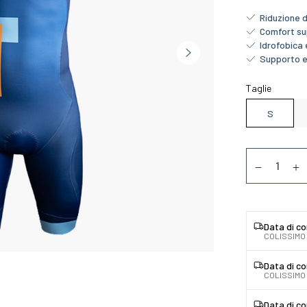
Riduzione d
Comfort su
Idrofobica
Supporto e
Taglie
S
Quantità
Diminuer la
Au
Data di c
COLISSIMO 
Data di c
COLISSIMO
Data di c