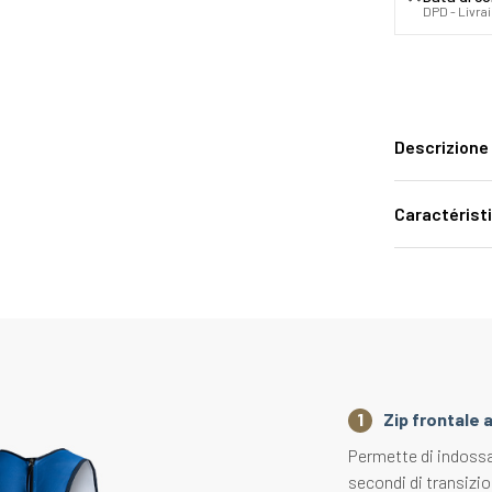
DPD - Livra
Descrizione
Caractérist
Zip frontale
Permette di indossar
secondi di transizi