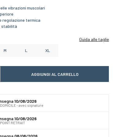
elle vibrazioni muscolari
periore
 e regolazione termica
 stabilità
Guida alle taglie
M
L
XL
AGGIUNGI AL CARRELLO
 quantité
gmenter la quantité
onsegna
10/08/2026
DOMICILE - avec signature
onsegna
10/08/2026
 POINT RETRAIT
onsegna
08/08/2026