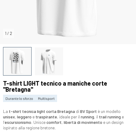
1
/
2
T-shirt LIGHT tecnico a maniche corte
"Bretagna"
Durante lo sforzo
Multisport
La
t-shirt tecnica light corta Bretagna
di
BV Sport
è un modello
unisex
,
leggero
e
traspirante
, ideale per il
running
, il
trail running
e
l’
escursionismo
. Unisce
comfort
,
libertà di movimento
e un design
ispirato alla regione bretone.