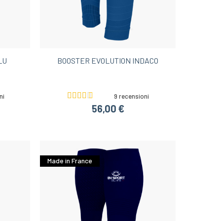
Idee regalo di Natale sotto i 100€
ing donna
LU
BOOSTER EVOLUTION INDACO
ni
9 recensioni
56,00 €
Made in France