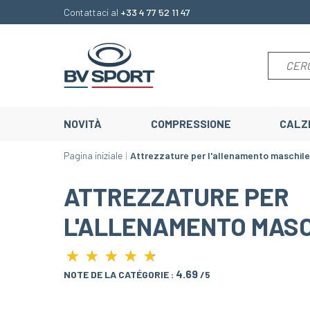
Contattaci al
+33 4 77 52 11 47
NOVITÀ
COMPRESSIONE
CALZ
Pagina iniziale
Attrezzature per l'allenamento maschile
ATTREZZATURE PER
L'ALLENAMENTO MASC
★
★
★
★
★
★
★
★
★
★
4.69
NOTE DE LA CATÉGORIE :
/5