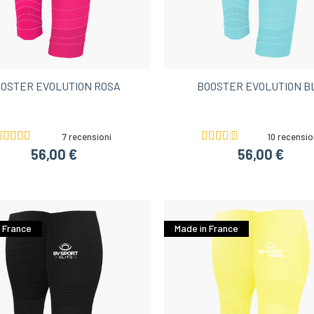
Shorts running uomo
Idee regalo di Natale sotto i 60€
running donna
Shorts da trail donna
Shorts da trekk
OSTER EVOLUTION ROSA
BOOSTER EVOLUTION B
7 recensioni
10 recensio
56,00 €
56,00 €
 France
Made in France