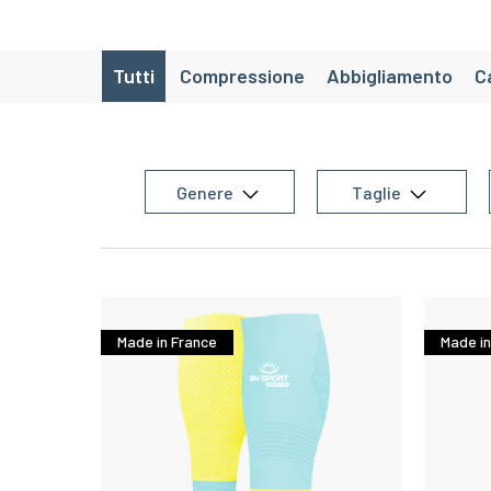
Tutti
Compressione
Abbigliamento
C
Lifestyle
SaintéLyon
CRAZY W
Packs avancés
Chaussettes de ra
Genere
Taglie
Chaussette de randonnée la
Attrezzatura da trail 
Attrezzatura da escursionismo per d
Made in France
Made in
Attrezzatura da sci per donne
Attrezz
Attrezzature per l'allenamento 
Attrezzatura da triathlon per donne