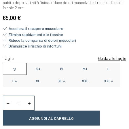
subito dopo l’attività fisica, riduce dolori muscolari e il rischio di lesioni
in sole 2 ore.
65,00 €
Accelera il recupero muscolare
Elimina rapidamente le tossine
Riduce la comparsa di dolori muscolari
Diminuisce il rischio di infortuni
Taglie
Guida alle taglie
S+
M
M+
L
S
L+
XL
XL+
XXL
XXL+
Quantità
Diminuer la quantité
Augmenter la quantité
AGGIUNGI AL CARRELLO