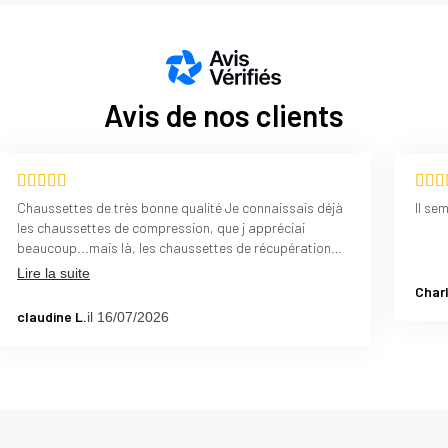
Avis de nos clients
Chaussettes de très bonne qualité Je connaissais déjà
Il se
les chaussettes de compression, que j appréciai
beaucoup...mais là, les chaussettes de récupération
sont un bon complément, cela apporte plus de
Lire la suite
confort.....ced deux produits, compression et
Charl
récupération, je les recommande vivement
claudine L.
il 16/07/2026