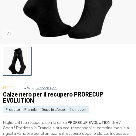
1
/
1
-
4.9/5
13 recensioni
Calze nero per il recupero PRORECUP
EVOLUTION
Prodotto in Francia
Dopo lo sforzo
Multisport
Migliora il tuo recupero con la calza
PRORECUP EVOLUTION
di BV
Sport! Prodotta in Francia e ora eco-responsabile, combina maglie a
rigidità variabile per ottimizzare il recupero dopo lo sforzo. Indossata