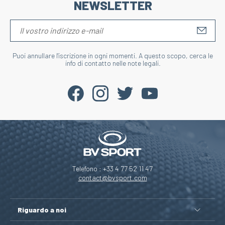
NEWSLETTER
S'IN
Puoi annullare l'iscrizione in ogni momenti. A questo scopo, cerca le
info di contatto nelle note legali.
Telefono : +33 4 77 52 11 47
contact@bvsport.com
Riguardo a noi