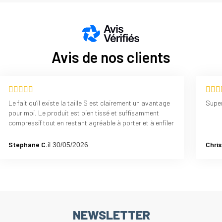
Avis de nos clients
Le fait qu’il existe la taille S est clairement un avantage
Super
pour moi. Le produit est bien tissé et suffisamment
compressif tout en restant agréable à porter et à enfiler
Stephane C.
Chris
il 30/05/2026
NEWSLETTER