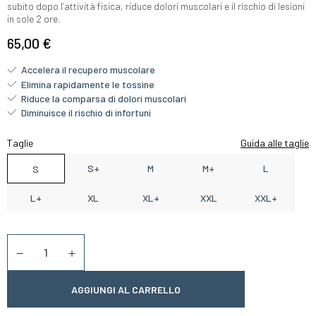
subito dopo l’attività fisica, riduce dolori muscolari e il rischio di lesioni
in sole 2 ore.
65,00 €
Accelera il recupero muscolare
Elimina rapidamente le tossine
Riduce la comparsa di dolori muscolari
Diminuisce il rischio di infortuni
Taglie
Guida alle taglie
S+
M
M+
L
S
L+
XL
XL+
XXL
XXL+
Quantità
Diminuer la quantité
Augmenter la quantité
AGGIUNGI AL CARRELLO