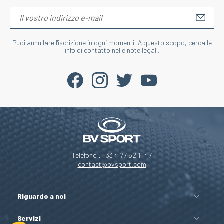
S'IN
Puoi annullare l'iscrizione in ogni momenti. A questo scopo, cerca le
info di contatto nelle note legali.
Telefono : +33 4 77 52 11 47
contact@bvsport.com
Riguardo a noi
Servizi