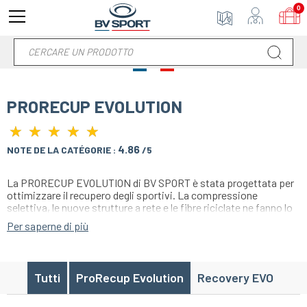
0
PRORECUP EVOLUTION
★
★
★
★
★
★
★
★
★
★
4.86
NOTE DE LA CATÉGORIE :
/5
La PRORECUP EVOLUTION di BV SPORT è stata progettata per
ottimizzare il recupero degli sportivi. La compressione
selettiva, le nuove strutture a rete e le fibre riciclate ne fanno lo
strumento ideale per prevenire la fatica, ridurre il rischio di
Per saperne di più
lesioni e favorire il recupero muscolare. Prodotto in Francia, è
adatto a tutti i livelli di sport e offre comfort e prestazioni dopo
l'esercizio.
Tutti
ProRecup Evolution
Recovery EVO