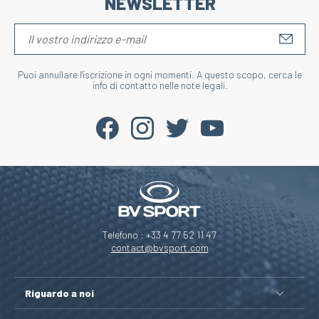
NEWSLETTER
S'IN
Puoi annullare l'iscrizione in ogni momenti. A questo scopo, cerca le
info di contatto nelle note legali.
Telefono : +33 4 77 52 11 47
contact@bvsport.com
Riguardo a noi