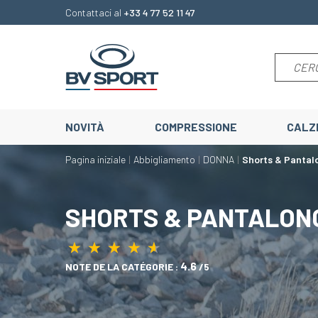
Contattaci al
+33 4 77 52 11 47
NOVITÀ
COMPRESSIONE
CALZ
Pagina iniziale
Abbigliamento
DONNA
Shorts & Pantalo
SHORTS & PANTALONC
★
★
★
★
★
★
★
★
★
★
4.6
NOTE DE LA CATÉGORIE :
/5