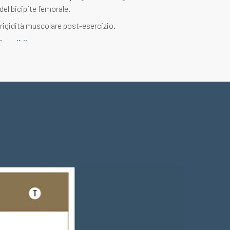
del bicipite femorale.
 rigidità muscolare post-esercizio.
lessibile
di rete ultraflessibile e rigida posta sulla coscia.
l'onda d'urto causata dall'impatto transitorio
pisce il suolo.
gnificativamente le vibrazioni e le oscillazioni
esioni e lesioni muscolari (periostiti, fratture
y
a con proprietà termiche.
 scambio di calore.
l'elasticità muscolare e il tono della pelle.