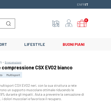
ENGLISH
FRANÇAIS
ITALIANO
EN
FR
IT
0
Lancer la recherche
ORT
LIFESTYLE
BUONI PIANI
-
/5
9 recensioni
e compressione CSX EVO2 bianco
zo
Multisport
multisport CSX EVO2 neri, con la sua struttura a rete
frono un supporto muscolare ottimale riducendo le
49% durante gli impatti. Aiuta a prevenire la sensazione di
i dolori muscolari e favorisce il recupero.