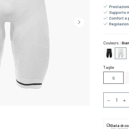
Prestazion
Supporto 
Comfort e p
Regolazione
Couleurs :
Bia
Taglie
S
Quantità
Diminuer la
Au
Data di c