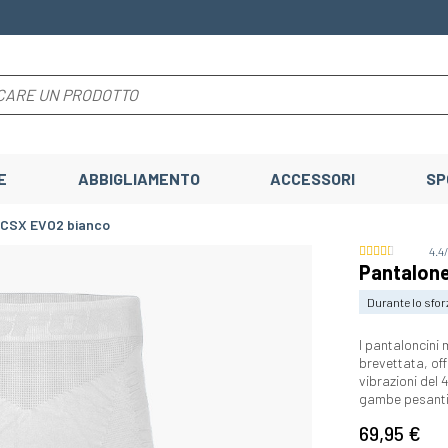
E
ABBIGLIAMENTO
ACCESSORI
SP
 CSX EVO2 bianco
4.4
Pantalon
Durante lo sfor
I pantaloncini 
brevettata, of
vibrazioni del 
gambe pesanti, 
69,95 €