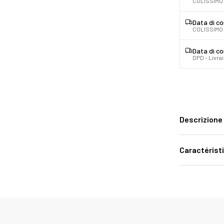
COLISSIMO 
Data di c
COLISSIMO
Data di c
DPD - Livra
Descrizione
Caractérist