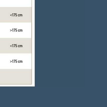
ne della rete in zone strategiche (cavallo e
ventilazione.
 efficacemente il sudore dal corpo.
ca
ia elastica in vita.
efficacemente i pantaloncini in modo sciolto.
ttimale durante la gara.
 larga
i scarico sul bordo superiore.
fficacemente i pantaloncini senza effetto laccio
ottimale durante lo sforzo.