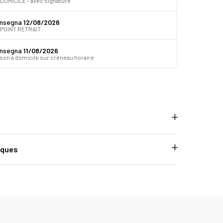
DOMICILE - avec signature
onsegna
12/08/2026
 POINT RETRAIT
onsegna
11/08/2026
ison à domicile sur créneau horaire
iques