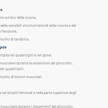
da
ra sul lato della coscia.
elle sensibili strutture laterali della coscia e del
 flessione.
rischio di tendinite.
gida
gida nei quadricipiti e nei glutei.
uscolare durante le estensioni del ginocchio.
dei quadricipiti.
rischio di lesioni muscolari.
 nei bicipiti femorali e nella parte superiore degli
 muscolare durante i piegamenti del ginocchio.