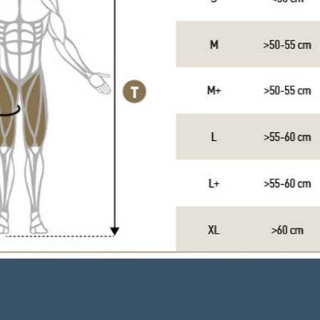
Tecnica : Ventilazio
schiena).
Azione : Migliora la 
Benefici : Allontana
Cintura tecni
Tecnica : Ampia fasc
Azione : Trattiene 
Benefici : Comfort o
Bordo a costa
Tecnica : Striscia d
Azione : Mantiene e
emostatico.
Benefici : Comfort 