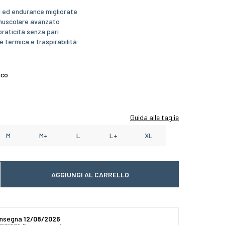
i ed endurance migliorate
muscolare avanzato
raticità senza pari
 termica e traspirabilità
nco
Guida alle taglie
M
M+
L
L+
XL
AGGIUNGI AL CARRELLO
 quantité
gmenter la quantité
onsegna
12/08/2026