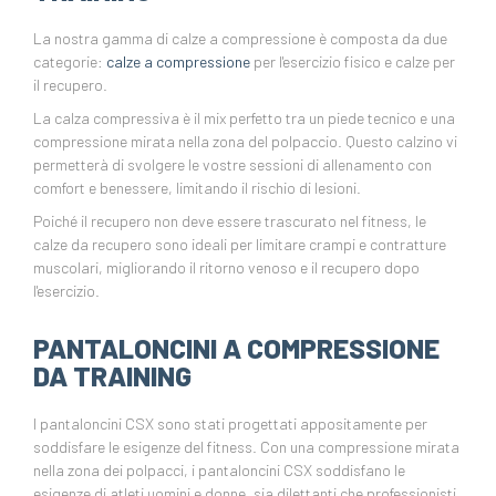
La nostra gamma di calze a compressione è composta da due
categorie:
calze a compressione
per l'esercizio fisico e calze per
il recupero.
La calza compressiva è il mix perfetto tra un piede tecnico e una
compressione mirata nella zona del polpaccio. Questo calzino vi
permetterà di svolgere le vostre sessioni di allenamento con
comfort e benessere, limitando il rischio di lesioni.
Poiché il recupero non deve essere trascurato nel fitness, le
calze da recupero sono ideali per limitare crampi e contratture
muscolari, migliorando il ritorno venoso e il recupero dopo
l'esercizio.
PANTALONCINI A COMPRESSIONE
DA TRAINING
I pantaloncini CSX sono stati progettati appositamente per
soddisfare le esigenze del fitness. Con una compressione mirata
nella zona dei polpacci, i pantaloncini CSX soddisfano le
esigenze di atleti uomini e donne, sia dilettanti che professionisti.