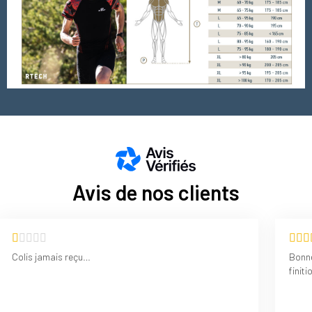
Avis de nos clients
Colis jamais reçu…
Bonne
finiti