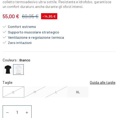
colletto termoadesivo ultra sottile. Resistente e idrofobo, garantisce
un comfort duraturo anche durante gli sforzi intensi.
55,00 €
69,95 €
-14,95 €
Comfort estremo
Supporto muscolare strategico
Ventilazione e regolazione termica
Zero irritazioni
Couleurs :
Bianco
Taglie
Guida alle taglie
M
L
XL
S
Quantità
Diminuer la quantité
Augmenter la quantité