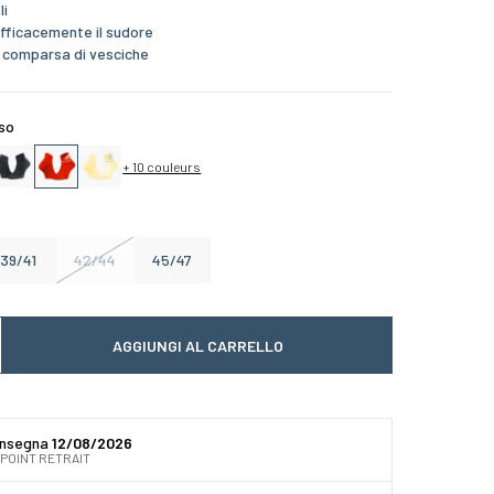
li
efficacemente il sudore
a comparsa di vesciche
so
+ 10 couleurs
39/41
42/44
45/47
AGGIUNGI AL CARRELLO
 quantité
gmenter la quantité
onsegna
12/08/2026
 POINT RETRAIT