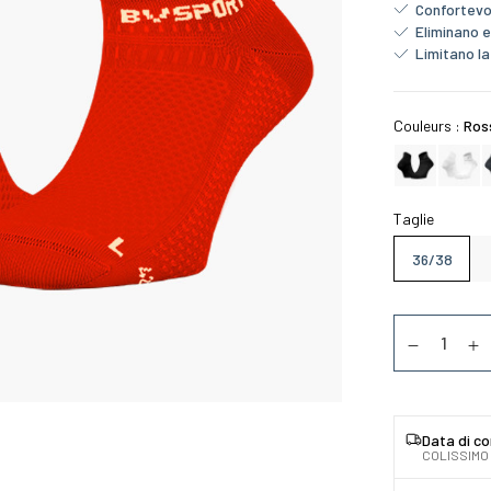
Confortevo
Eliminano 
Limitano l
Couleurs :
Ros
Taglie
36/38
Quantità
Diminuer la
Au
Data di c
COLISSIMO