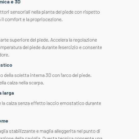
mica e 3D
ttori sensoriali nella pianta del piede con rispetto
il comfort e la propriocezione.
parte superiore del piede. Accelera la regolazione
emperatura del piede durante l'esercizio e consente
dore.
stico
 della soletta interna 3D con l'arco del piede.
ella calza nella scarpa.
 larga
 la calza senza effetto laccio emostatico durante
teme
ia stabilizzante e maglia alleggerita nel punto di
olazione della caviglia. Questa tecnica consente una