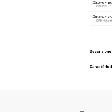
Data di c
COLISSIMO 
Data di c
DPD - Livra
Descrizione
Caractérist