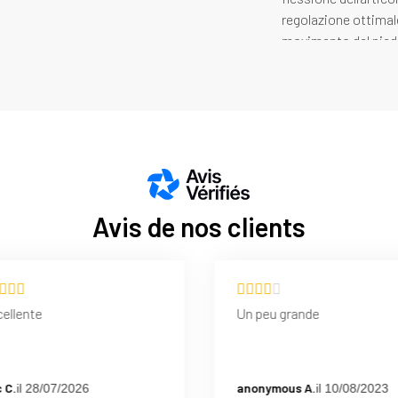
regolazione ottimale
movimento del piede a
Cucitura piat
Limitare l'attrito e 
lo sforzo.
Avis de nos clients
ellente
Un peu grande
c C.
anonymous A.
il 28/07/2026
il 10/08/2023