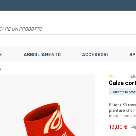
E
ABBIGLIAMENTO
ACCESSORI
SP
o
4.5
Calze cor
Durante lo sfor
Il
Light 3D ros
plantare
che m
mantenendo u
12,00 €
1