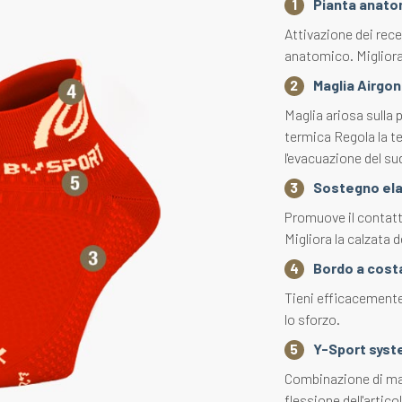
Pianta anato
Attivazione dei rece
anatomico. Migliora 
Maglia Airgon
Maglia ariosa sulla 
termica Regola la t
l'evacuazione del su
Sostegno ela
Promuove il contatto
Migliora la calzata d
Bordo a costa
Tieni efficacemente
lo sforzo.
Y-Sport sys
Combinazione di magl
flessione dell'artic