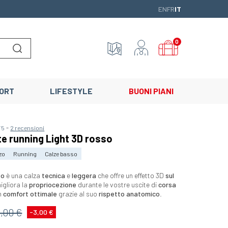
ENGLISH
FRANÇAIS
ITALIANO
EN
FR
IT
0
Lancer la recherche
ORT
LIFESTYLE
BUONI PIANI
-
/5
2 recensioni
te running Light 3D rosso
zo
Running
Calze basso
so
è una calza
tecnica
e
leggera
che offre un effetto 3D
sul
igliora la
propriocezione
durante le vostre uscite di
corsa
n
comfort ottimale
grazie al suo
rispetto anatomico
.
5,00 €
-3,00 €