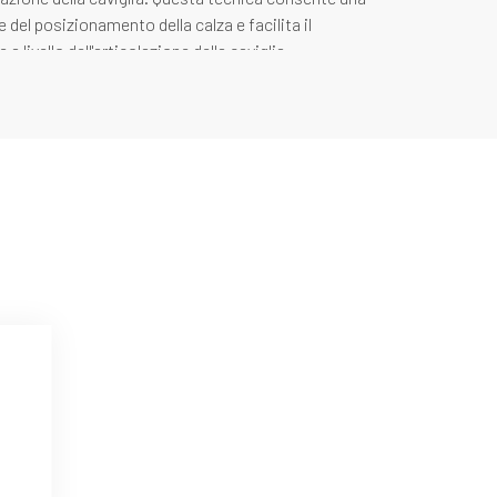
 del posizionamento della calza e facilita il
 livello dell'articolazione della caviglia.
ta
l'irritazione plantare. Promuove il comfort durante