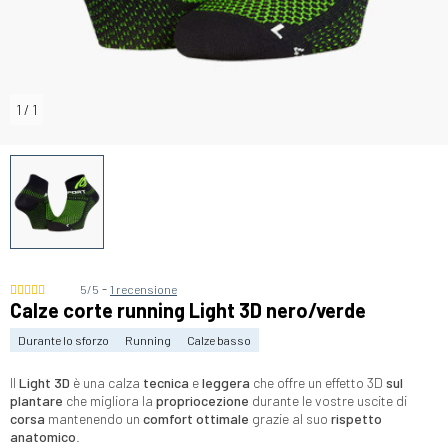
1
/
1
-
5/5
1 recensione
Calze corte running Light 3D nero/verde
Durante lo sforzo
Running
Calze basso
Il
Light 3D
è una calza
tecnica
e
leggera
che offre un effetto 3D
sul
plantare
che migliora la
propriocezione
durante le vostre uscite di
corsa
mantenendo un
comfort ottimale
grazie al suo
rispetto
anatomico
.