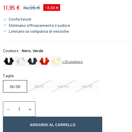
11,95 €
14,95 €
-3,00 €
Confortevoli
Eliminano efficacemente il sudore
Limitano la comparsa di vesciche
Couleurs :
Nero, Verde
+ 10 couleurs
Taglie
39/41
42/44
45/47
36/38
Quantità
Diminuer la quantité
Augmenter la quantité
AGGIUNGI AL CARRELLO