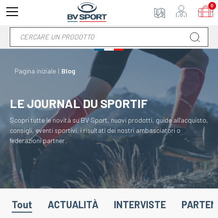
0
Pagina iniziale
Blog
LE JOURNAL DU SPORTIF
Scopri tutte le novità su BV Sport, nuovi prodotti, guide all'acquisto,
consigli, eventi sportivi. i risultati dei nostri ambasciatori o
federazioni partner.
Tout
ACTUALITÀ
INTERVISTE
PARTEN