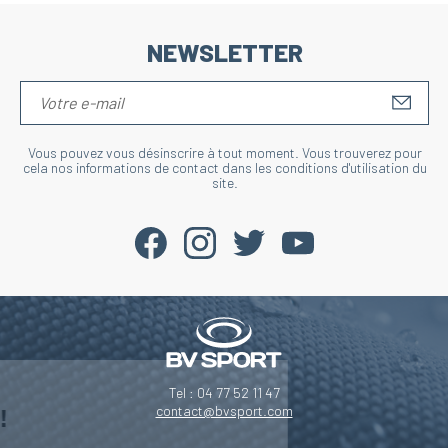
NEWSLETTER
S'IN
Vous pouvez vous désinscrire à tout moment. Vous trouverez pour
cela nos informations de contact dans les conditions d'utilisation du
site.
Salut c'est nous...
Tel : 04 77 52 11 47
les Cookies !
contact@bvsport.com
On a attendu d'être sûrs que le contenu de