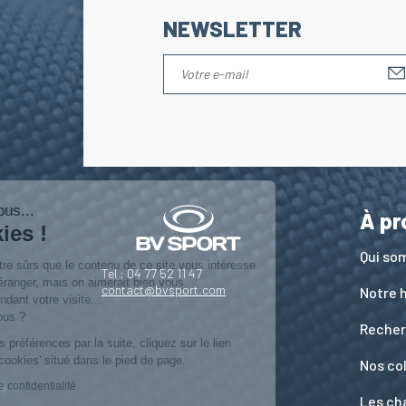
NEWSLETTER
Salut c'est nous...
les Cookies !
À pr
On a attendu d'être sûrs que le contenu
Qui s
de ce site vous intéresse avant de
Tel : 04 77 52 11 47
vous déranger, mais on aimerait bien vous accompagner pendant
contact@bvsport.com
Notre h
votre visite...
C'est OK pour vous ?
Recher
Pour modifier vos préférences par la suite, cliquez sur le lien
'Préférences de cookies' situé dans le pied de page.
Nos co
Lire la politique de confidentialité
Les ch