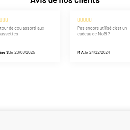
tour de cou assorti aux
Pas encore utilisé c’est un
aussettes
cadeau de Noël ?
ine S.
M A.
le 23/08/2025
le 24/12/2024