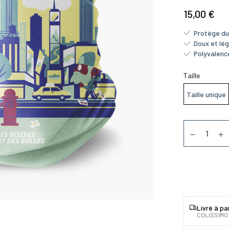
15,00 €
Protège du 
Doux et lé
Polyvalenc
Taille
Taille unique
Quantité
Diminuer la
Au
Livré à pa
COLISSIMO