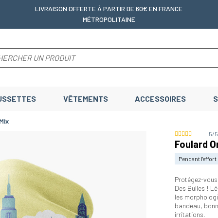
LIVRAISON OFFERTE
À PARTIR DE 60€ EN FRANCE
MÉTROPOLITAINE
USSETTES
VÊTEMENTS
ACCESSOIRES
S
Mix
5/
Foulard O
Pendant l'effort
Protégez-vous 
Des Bulles ! Lé
les morphologie
bandeau, bonne
irritations.