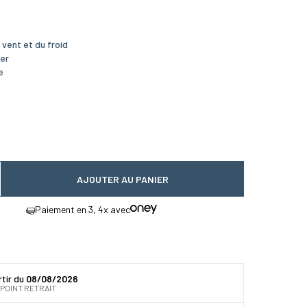
vent et du froid
ger
e
AJOUTER AU PANIER
 quantité
gmenter la quantité
Paiement en 3, 4x avec
rtir du
08/08/2026
 POINT RETRAIT