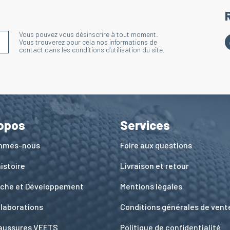
Vous pouvez vous désinscrire à tout moment.
S'INSCRIRE À LA NEWSLETTER
Vous trouverez pour cela nos informations de
contact dans les conditions d'utilisation du site.
opos
Services
ommes-nous
Foire aux questions
istoire
Livraison et retour
che et Développement
Mentions légales
llaborations
Conditions générales de vent
aussures VEETS
Politique de confidentialité