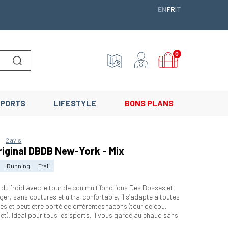
ENGLISH
FRANÇAIS
ITALIANO
EN
FR
IT
0
Lancer la recherche
PORTS
LIFESTYLE
BONS PLANS
-
5
2 avis
riginal DBDB New-York - Mix
Running
Trail
du froid avec le tour de cou multifonctions Des Bosses et
ger, sans coutures et ultra-confortable, il s’adapte à toutes
s et peut être porté de différentes façons (tour de cou,
t). Idéal pour tous les sports, il vous garde au chaud sans