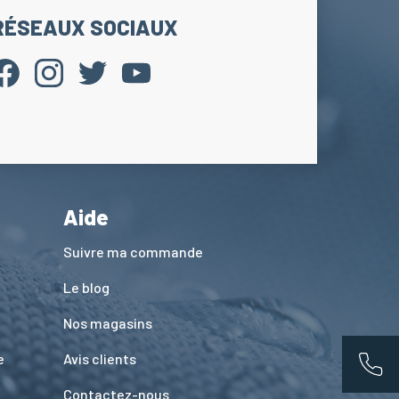
RÉSEAUX SOCIAUX
Aide
Suivre ma commande
Le blog
Nos magasins
e
Avis clients
App
Contactez-nous