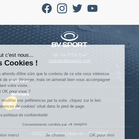
Salut c'est nous...
Tel : 04 77 52 11 47
contact@bvsport.com
les Cookies !
On a attendu d'être sûrs que le contenu de ce site vous intéresse
avant de vous déranger, mais on aimerait bien vous accompagner
À propos
pendant votre visite...
C'est OK pour vous ?
Services
Pour modifier vos préférences par la suite, cliquez sur le lien
'Préférences de cookies' situé dans le pied de page.
Aide
Lire la politique de confidentialité
Consentements certifiés par
©2022 Tous droits réservés — BV SPORT
Non merci
Je choisis
OK pour moi