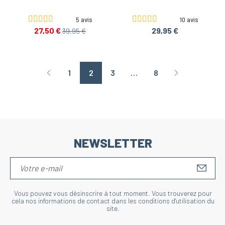
5 avis
10 avis
27,50 €
29,95 €
39,95 €
1
2
3
…
8
Page précédente
Page suivant
NEWSLETTER
S'IN
Vous pouvez vous désinscrire à tout moment. Vous trouverez pour
cela nos informations de contact dans les conditions d'utilisation du
site.