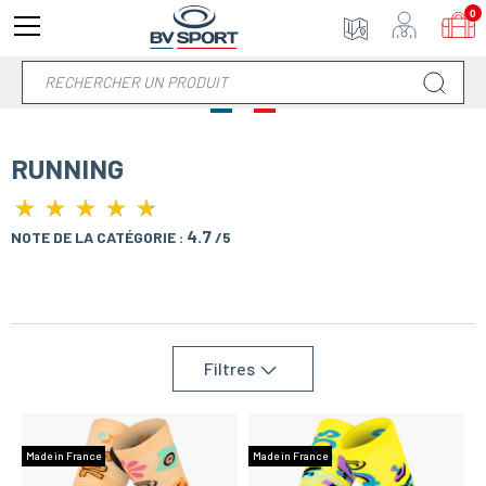
0
RUNNING
★
★
★
★
★
★
★
★
★
★
4.7
NOTE DE LA CATÉGORIE :
/5
Filtres
Made in France
Made in France