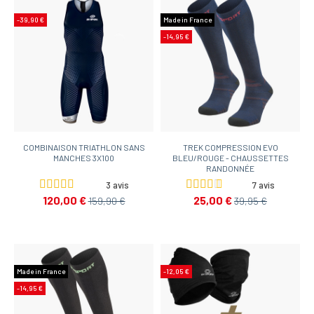
-39,90 €
Made in France
-14,95 €
COMBINAISON TRIATHLON SANS
TREK COMPRESSION EVO
MANCHES 3X100
BLEU/ROUGE - CHAUSSETTES
RANDONNÉE
3 avis
7 avis
120,00 €
25,00 €
159,90 €
39,95 €
Made in France
-12,05 €
-14,95 €