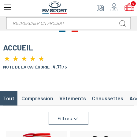
0
ACCUEIL
★
★
★
★
★
★
★
★
★
★
4.71
NOTE DE LA CATÉGORIE :
/5
Tout
Compression
Vêtements
Chaussettes
Ac
Filtres