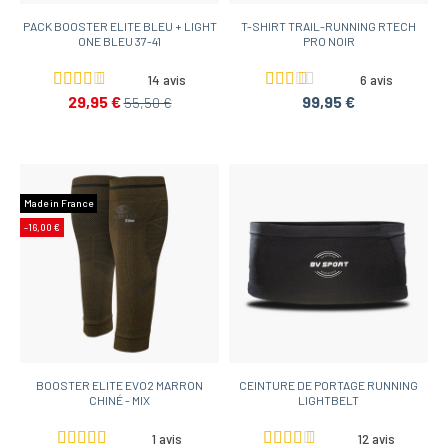
PACK BOOSTER ELITE BLEU + LIGHT
T-SHIRT TRAIL-RUNNING RTECH
ONE BLEU 37-41
PRO NOIR
14 avis
6 avis
29,95 €
99,95 €
55,50 €
Made in France
-16,00 €
BOOSTER ELITE EVO2 MARRON
CEINTURE DE PORTAGE RUNNING
CHINÉ - MIX
LIGHTBELT
1 avis
12 avis