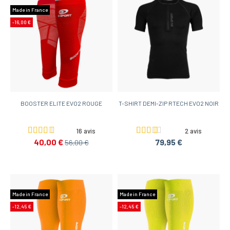
Made in France
-16,00 €
BOOSTER ELITE EVO2 ROUGE
T-SHIRT DEMI-ZIP RTECH EVO2 NOIR
16 avis
2 avis
40,00 €
79,95 €
56,00 €
Made in France
Made in France
-12,45 €
-12,45 €