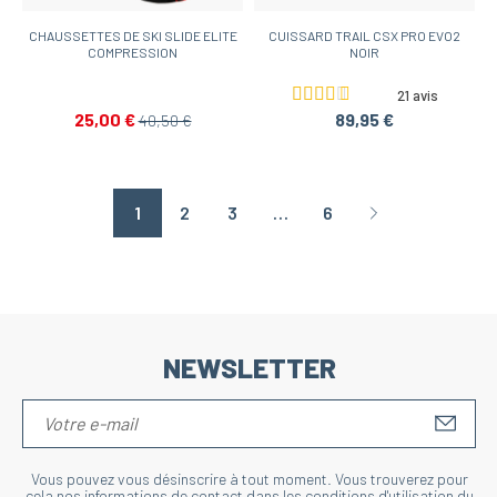
CHAUSSETTES DE SKI SLIDE ELITE
CUISSARD TRAIL CSX PRO EVO2
COMPRESSION
NOIR
21 avis
25,00 €
89,95 €
40,50 €
1
2
3
…
6
Page suivante
NEWSLETTER
S'IN
Vous pouvez vous désinscrire à tout moment. Vous trouverez pour
cela nos informations de contact dans les conditions d'utilisation du