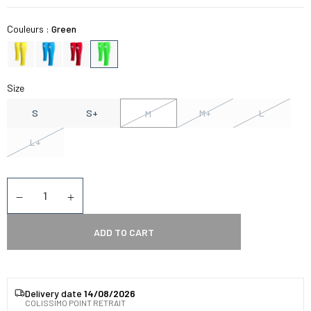
Couleurs :
Green
Size
S
S+
M+
L
M
L+
Quantity
Diminuer la quantité
Augmenter la quantité
ADD TO CART
Delivery date
14/08/2026
COLISSIMO POINT RETRAIT