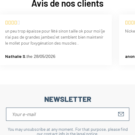
Avis de nos clients
un peu trop épaisse pour l'été sinon taille ok pour moi (je
Nicke
n'ai pas de grandes jambes) et semblent bien maintenir
le mollet pour l'oxygénation des muscles .
Nathalie S.
anon
the 28/05/2026
NEWSLETTER
S'IN
You may unsubscribe at any moment. For that purpose, please find
our contact info in the legal notice.