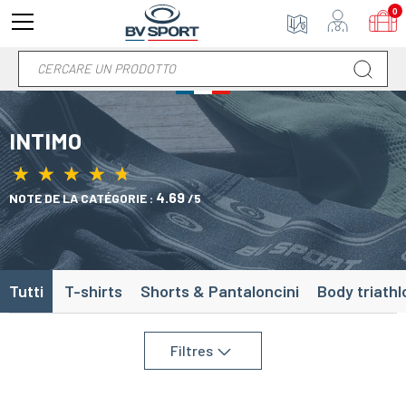
0
INTIMO
★
★
★
★
★
★
★
★
★
★
4.69
NOTE DE LA CATÉGORIE :
/5
Tutti
T-shirts
Shorts & Pantaloncini
Body triathl
Filtres