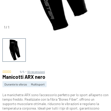
1
/
1
-
5/5
10 recensioni
Manicotti ARX nero
Durante lo sforzo
Multisport
Le manichette ARX sono l'accessorio perfetto per lo sport all'aperto con
tempo freddo. Realizzate con la fibra "Bones Fiber", offrono un
supporto muscolare ottimale, riducono le vibrazioni e regolano la
temperatura corporea. Ideali per tutti i tipi di sport, garantiscono