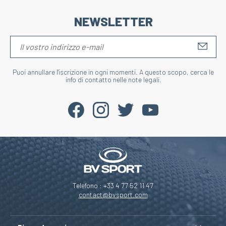
NEWSLETTER
S'IN
Puoi annullare l'iscrizione in ogni momenti. A questo scopo, cerca le
info di contatto nelle note legali.
Telefono : +33 4 77 52 11 47
contact@bvsport.com