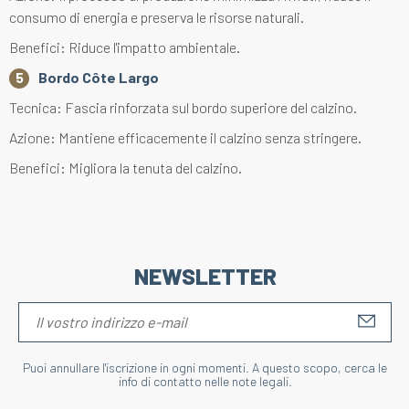
consumo di energia e preserva le risorse naturali.
Benefici: Riduce l'impatto ambientale.
Bordo Côte Largo
Tecnica: Fascia rinforzata sul bordo superiore del calzino.
Azione: Mantiene efficacemente il calzino senza stringere.
Benefici: Migliora la tenuta del calzino.
NEWSLETTER
S'IN
Puoi annullare l'iscrizione in ogni momenti. A questo scopo, cerca le
info di contatto nelle note legali.