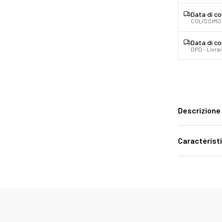
Data di c
COLISSIMO 
Data di c
DPD - Livra
Descrizione
Caractérist