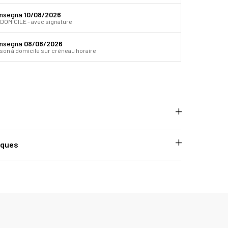
onsegna
10/08/2026
DOMICILE - avec signature
onsegna
08/08/2026
ison à domicile sur créneau horaire
iques