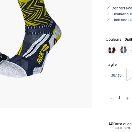
Confortevo
Eliminano 
Limitano l
Couleurs :
Gial
Taglie
36/38
Quantità
Diminuer la
Au
Data di c
COLISSIMO