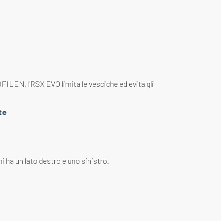
ILEN, l'RSX EVO limita le vesciche ed evita gli
te
ni ha un lato destro e uno sinistro.