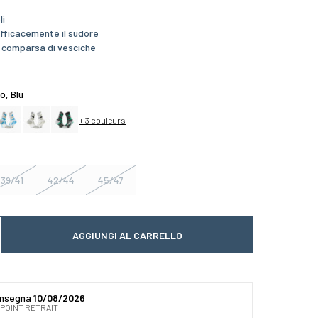
li
efficacemente il sudore
a comparsa di vesciche
lo, Blu
+ 3 couleurs
39/41
42/44
45/47
AGGIUNGI AL CARRELLO
 quantité
gmenter la quantité
onsegna
10/08/2026
 POINT RETRAIT