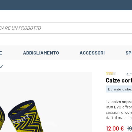
E
ABBIGLIAMENTO
ACCESSORI
SP
o"
3.7
Calze cor
Durante lo sfor
La
calza sopra
RSX EVO
offron
sessioni di
cor
darti il ​​massi
12,00 €
1