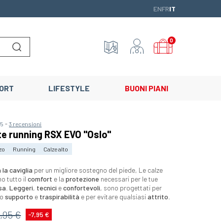
ENGLISH
FRANÇAIS
ITALIANO
EN
FR
IT
0
Lancer la recherche
ORT
LIFESTYLE
BUONI PIANI
-
/5
3 recensioni
te running RSX EVO "Oslo"
zo
Running
Calze alto
 la caviglia
per un migliore sostegno del piede, Le calze
o tutto il
comfort
e la
protezione
necessari per le tue
sa
.
Leggeri
,
tecnici
e
confortevoli
, sono progettati per
mo
supporto
e
traspirabilità
e per evitare qualsiasi
attrito
.
9,95 €
-7,95 €