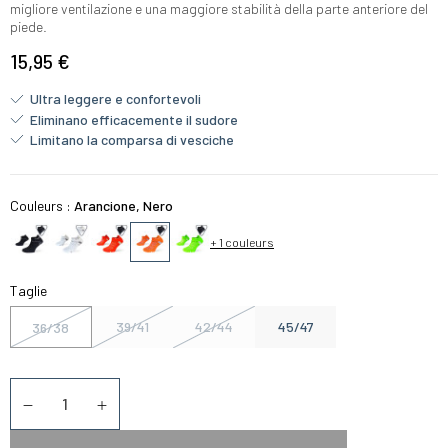
migliore ventilazione e una maggiore stabilità della parte anteriore del
piede.
15,95 €
Ultra leggere e confortevoli
Eliminano efficacemente il sudore
Limitano la comparsa di vesciche
Couleurs :
Arancione, Nero
+ 1 couleurs
Taglie
39/41
42/44
45/47
36/38
Quantità
Diminuer la quantité
Augmenter la quantité