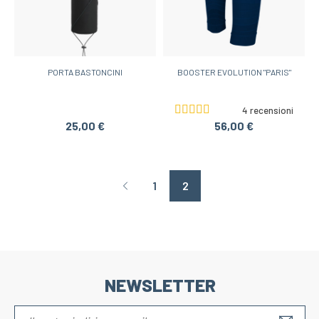
PORTA BASTONCINI
BOOSTER EVOLUTION "PARIS"
4 recensioni
25,00 €
56,00 €
1
2
Page précédente
NEWSLETTER
S'IN