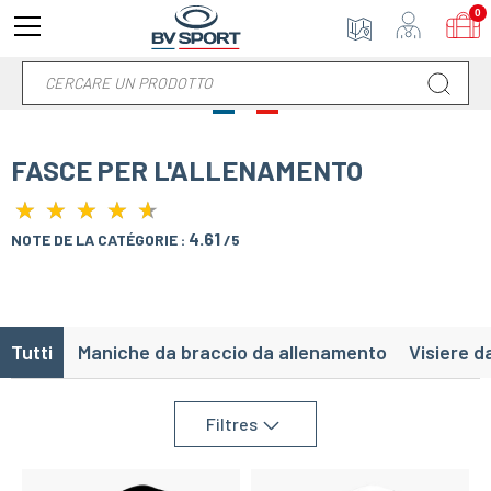
0
FASCE PER L'ALLENAMENTO
★
★
★
★
★
★
★
★
★
★
4.61
NOTE DE LA CATÉGORIE :
/5
Tutti
Maniche da braccio da allenamento
Visiere d
Filtres