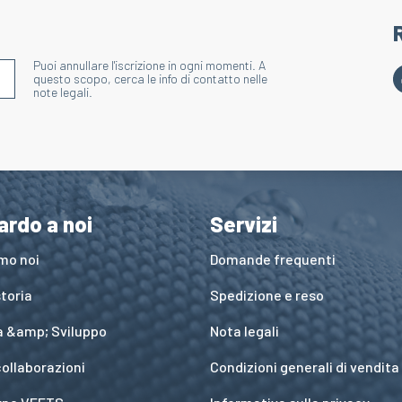
Puoi annullare l'iscrizione in ogni momenti. A
S'INSCRIRE À LA NEWSLETTER
questo scopo, cerca le info di contatto nelle
note legali.
ardo a noi
Servizi
amo noi
Domande frequenti
toria
Spedizione e reso
a &amp; Sviluppo
Nota legali
collaborazioni
Condizioni generali di vendita