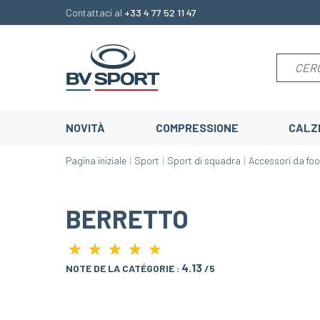
Contattaci al
+33 4 77 52 11 47
NOVITÀ
COMPRESSIONE
CALZ
Pagina iniziale
Sport
Sport di squadra
Accessori da foo
BERRETTO
★
★
★
★
★
★
★
★
★
4.13
NOTE DE LA CATÉGORIE :
/5