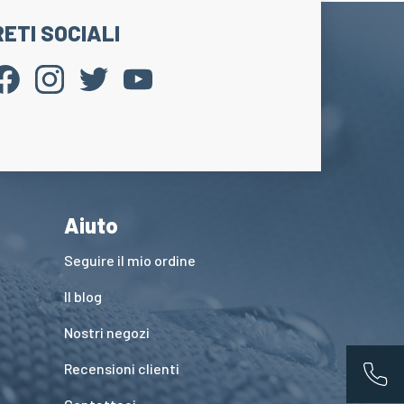
RETI SOCIALI
Aiuto
Seguire il mio ordine
Il blog
Nostri negozi
Recensioni clienti
App