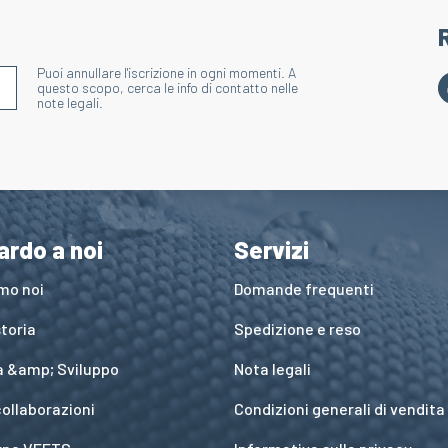
Puoi annullare l'iscrizione in ogni momenti. A
S'INSCRIRE À LA NEWSLETTER
questo scopo, cerca le info di contatto nelle
note legali.
ardo a noi
Servizi
amo noi
Domande frequenti
toria
Spedizione e reso
a &amp; Sviluppo
Nota legali
collaborazioni
Condizioni generali di vendita