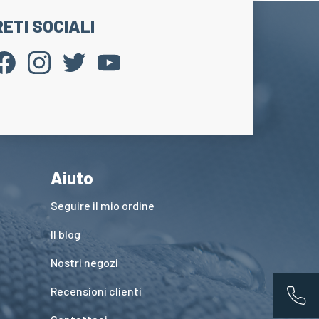
RETI SOCIALI
Aiuto
Seguire il mio ordine
Il blog
Nostri negozi
Recensioni clienti
App