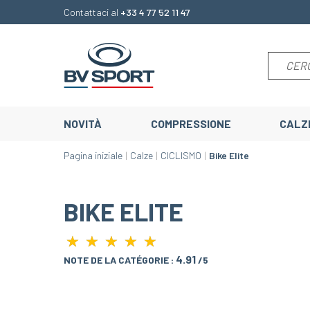
Contattaci al
+33 4 77 52 11 47
NOVITÀ
COMPRESSIONE
CALZ
Pagina iniziale
Calze
CICLISMO
Bike Elite
BIKE ELITE
★
★
★
★
★
★
★
★
★
★
4.91
NOTE DE LA CATÉGORIE :
/5