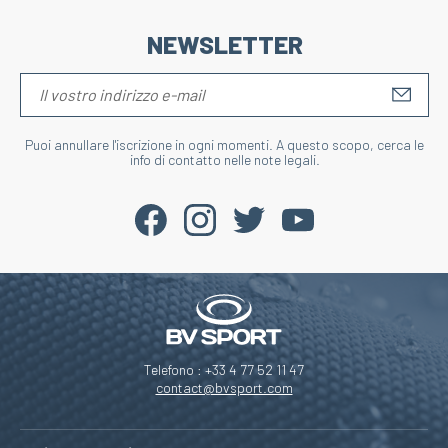
NEWSLETTER
S'IN
Puoi annullare l'iscrizione in ogni momenti. A questo scopo, cerca le
info di contatto nelle note legali.
Telefono : +33 4 77 52 11 47
contact@bvsport.com