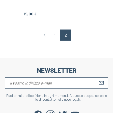
15,00 €
1
2
Page précédente
NEWSLETTER
S'IN
Puoi annullare l'iscrizione in ogni momenti. A questo scopo, cerca le
info di contatto nelle note legali.