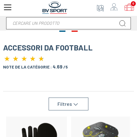
0
ACCESSORI DA FOOTBALL
★
★
★
★
★
★
★
★
★
★
4.69
NOTE DE LA CATÉGORIE :
/5
Filtres