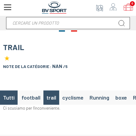
0
TRAIL
★
NAN
NOTE DE LA CATÉGORIE :
/5
Tutti
football
trail
cyclisme
Running
boxe
Ci scusiamo per l'inconveniente.