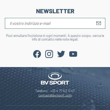
NEWSLETTER
S'IN
Puoi annullare l'iscrizione in ogni momenti. A questo scopo, cerca le
info di contatto nelle note legali.
Telefono : +33 4 77 52 11 47
contact@bvsport.com