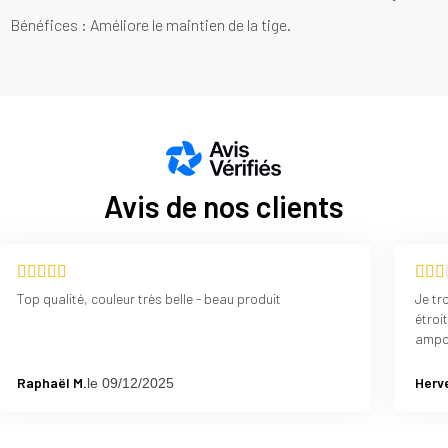
Bénéfices : Améliore le maintien de la tige.
Avis de nos clients
Top qualité, couleur très belle - beau produit
Je tr
étroi
ampo
Raphaël M.
Herve
le 09/12/2025