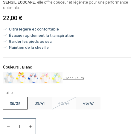
SENSIL ECOCARE
, elle offre douceur et légèreté pour une performance
optimale.
22,00 €
Ultra légère et confortable
Évacue rapidement la transpiration
Garder les pieds au sec
Maintien de la cheville
Couleurs :
Blanc
+ 12 couleurs
Taille
39/41
42/44
45/47
36/38
Quantité
Diminuer la quantité
Augmenter la quantité