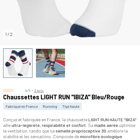
1
/
2
-
4/5
2 avis
Chaussettes LIGHT RUN "IBIZA" Bleu/Rouge
Fabriqué en France
Running
Tige haute
Conçue et fabriquée en France, la chaussette
LIGHT RUN HAUTE
"IBIZA"
allie
ultra-légèreté, respirabilité et confort
. Sa
maille aérée
optimise
la ventilation, tandis que sa
semelle proprioceptive 3D
améliore la
stabilité et les sensations. Composée de
microfibre écologique