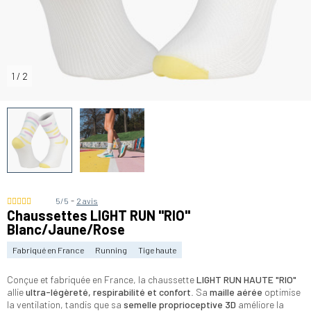
1
/
2
-
5/5
2 avis
Chaussettes LIGHT RUN "RIO"
Blanc/Jaune/Rose
Fabriqué en France
Running
Tige haute
Conçue et fabriquée en France, la chaussette
LIGHT RUN HAUTE
"RIO"
allie
ultra-légèreté, respirabilité et confort
. Sa
maille aérée
optimise
la ventilation, tandis que sa
semelle proprioceptive 3D
améliore la