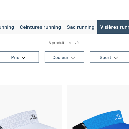
unning
Ceintures running
Sac running
Visières run
5 produits trouvés
Prix
Couleur
Sport