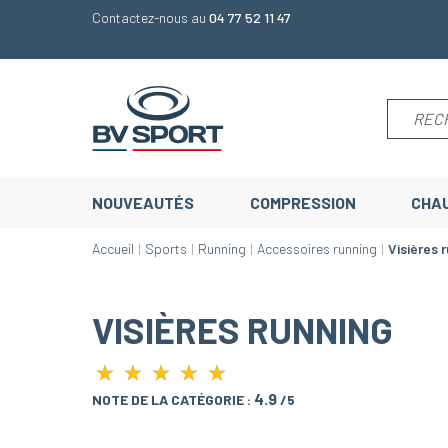
Contactez-nous au
04 77 52 11 47
NOUVEAUTÉS
COMPRESSION
CHA
Accueil
Sports
Running
Accessoires running
Visières 
VISIÈRES RUNNING
★
★
★
★
★
★
★
★
★
★
4.9
NOTE DE LA CATÉGORIE :
/5