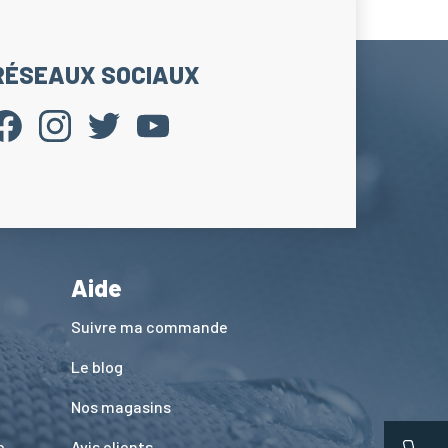
RÉSEAUX SOCIAUX
Aide
Suivre ma commande
Le blog
Nos magasins
e
Avis clients
App