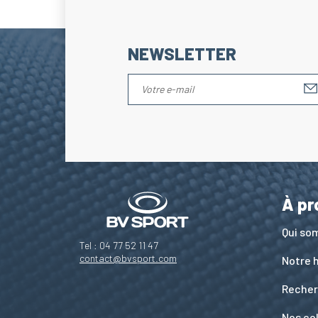
NEWSLETTER
À pr
Qui s
Tel : 04 77 52 11 47
contact@bvsport.com
Notre h
Recher
Nos co