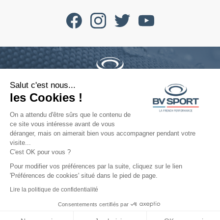
Salut c'est nous...
Tel : 04 77 52 11 47
les Cookies !
contact@bvsport.com
On a attendu d'être sûrs que le contenu de
ce site vous intéresse avant de vous
déranger, mais on aimerait bien vous accompagner pendant votre
À propos
visite...
C'est OK pour vous ?
Services
Pour modifier vos préférences par la suite, cliquez sur le lien
'Préférences de cookies' situé dans le pied de page.
Aide
Lire la politique de confidentialité
Consentements certifiés par
©2022 Tous droits réservés — BV SPORT