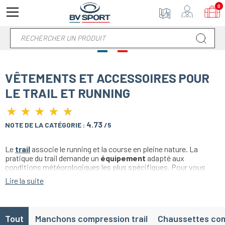
0
VÊTEMENTS ET ACCESSOIRES POUR
LE TRAIL ET RUNNING
★
★
★
★
★
★
★
★
★
★
4.73
NOTE DE LA CATÉGORIE :
/5
Le
trail
associe le running et la course en pleine nature. La
pratique du trail demande un
équipement
adapté aux
conditions météorologiques les plus spécifiques. Pour vous
offrir un maximum de confort et de sécurité, BV Sport a
Lire la suite
développé une gamme de
vêtements
homme/femme pour le
trail.
Tout
Manchons compression trail
Chaussettes com