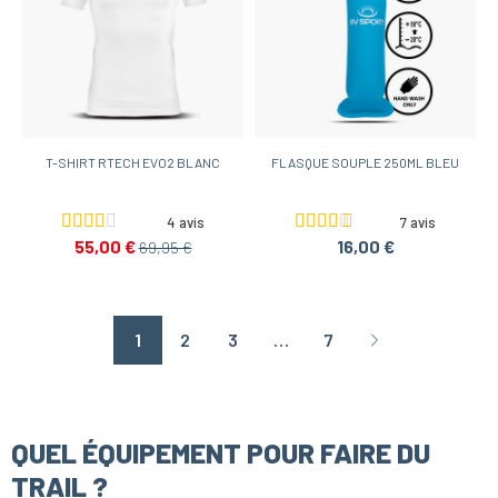
T-SHIRT RTECH EVO2 BLANC
FLASQUE SOUPLE 250ML BLEU
4 avis
7 avis
55,00 €
16,00 €
69,95 €
1
2
3
…
7
Page suivante
QUEL ÉQUIPEMENT POUR FAIRE DU
TRAIL ?