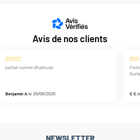
Avis de nos clients
parfait comme d'habitude.
Finit
l'our
Benjamin A.
C C.
le 26/06/2026
l
NEWSLETTER