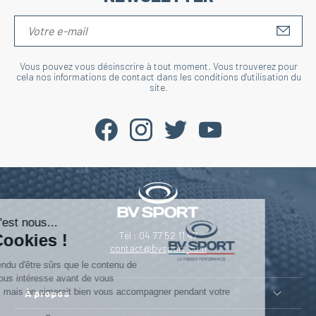
S'IN
Vous pouvez vous désinscrire à tout moment. Vous trouverez pour
cela nos informations de contact dans les conditions d'utilisation du
site.
Salut c'est nous...
Tel : 04 77 52 11 47
les Cookies !
contact@bvsport.com
On a attendu d'être sûrs que le contenu de
ce site vous intéresse avant de vous
déranger, mais on aimerait bien vous accompagner pendant votre
À propos
visite...