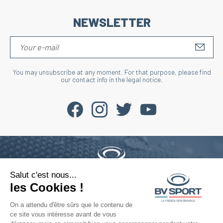
NEWSLETTER
S'IN
You may unsubscribe at any moment. For that purpose, please find
our contact info in the legal notice.
Salut c'est nous...
Phone : +33 4 77 52 11 47
les Cookies !
contact@bvsport.com
On a attendu d'être sûrs que le contenu de
ce site vous intéresse avant de vous