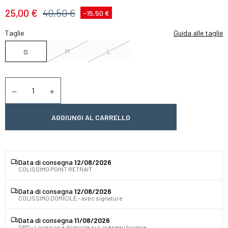
25,00 €
40,50 €
-15,50 €
Taglie
Guida alle taglie
M
L
S
Quantità
Diminuer la quantité
Augmenter la quantité
AGGIUNGI AL CARRELLO
Data di consegna
12/08/2026
COLISSIMO POINT RETRAIT
Data di consegna
12/08/2026
COLISSIMO DOMICILE - avec signature
Data di consegna
11/08/2026
DPD - Livraison à domicile sur créneau horaire