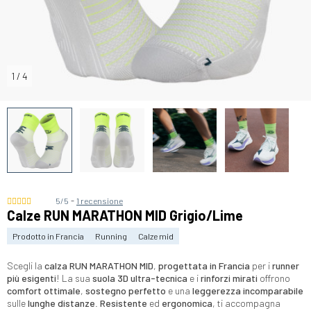
1
/
4
-
5/5
1 recensione
Calze RUN MARATHON MID Grigio/Lime
Prodotto in Francia
Running
Calze mid
Scegli la
calza RUN MARATHON MID
,
progettata in Francia
per i
runner
più esigenti
! La sua
suola 3D ultra-tecnica
e i
rinforzi mirati
offrono
comfort ottimale
,
sostegno perfetto
e una
leggerezza incomparabile
sulle
lunghe distanze
.
Resistente
ed
ergonomica
, ti accompagna