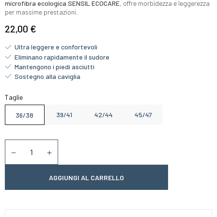
microfibra ecologica SENSIL ECOCARE
, offre morbidezza e leggerezza
per massime prestazioni.
22,00 €
Ultra leggere e confortevoli
Eliminano rapidamente il sudore
Mantengono i piedi asciutti
Sostegno alla caviglia
Taglie
39/41
42/44
45/47
36/38
Quantità
Diminuer la quantité
Augmenter la quantité
AGGIUNGI AL CARRELLO