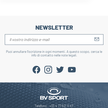
NEWSLETTER
S'IN
Puoi annullare l'iscrizione in ogni momenti. A questo scopo, cerca le
info di contatto nelle note legali.
Telefono : +33 4 77 52 11 47