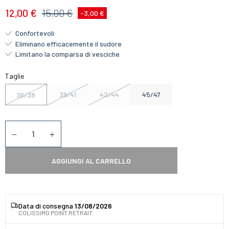
12,00 €
15,00 €
-3,00 €
Confortevoli
Eliminano efficacemente il sudore
Limitano la comparsa di vesciche
Taglie
39/41
42/44
45/47
36/38
Quantità
Diminuer la quantité
Augmenter la quantité
AGGIUNGI AL CARRELLO
Data di consegna
13/08/2026
COLISSIMO POINT RETRAIT