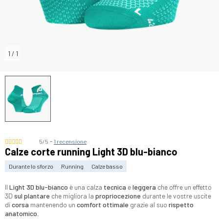
1
/
1
-
5/5
1 recensione
Calze corte running Light 3D blu-bianco
Durante lo sforzo
Running
Calze basso
Il
Light 3D blu-bianco
è una calza
tecnica
e
leggera
che offre un effetto
3D
sul plantare
che migliora la
propriocezione
durante le vostre uscite
di
corsa
mantenendo un
comfort ottimale
grazie al suo
rispetto
anatomico
.